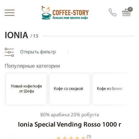
Главная
Все кофе
Бренд IONIA
0
Кофе
IONIA
/
15
Все кофе
Кофе недели
Открыть фильтр
Новый кофе/кофе от Шефа
Популярные категории
Кофе со скидкой
Кофе из бочки
Новый кофе/кофе
Кофе элитные сорта
Кофе со скидкой
Кофе из бочки
от Шефа
Кофе Арабика (Моносорт)
Кофе купаж (Арабики/Робусты)
80% арабика 20% робуста
Кофе Робуста
Ionia Special Vending Rosso 1000 г
Кофе без кофеина
(1)
Кофе органический