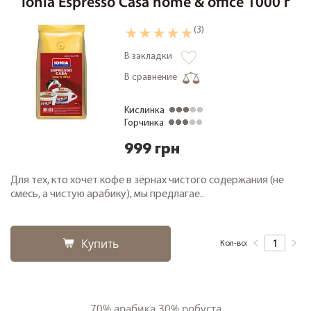
Ionia Espresso Casa home & office 1000 г
(3)
В закладки
В сравнение
Кислинка
Горчинка
999 грн
Для тех, кто хочет кофе в зёрнах чистого содержания (не
смесь, а чистую арабику), мы предлагае..
Купить
Кол-во:
70% арабика 30% робуста