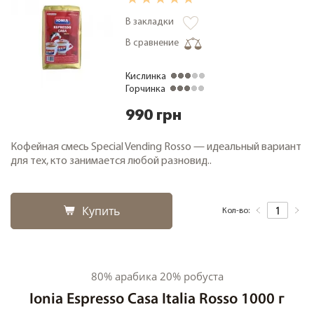
Кофе дегустационные наборы
В закладки
Кофе фермерский
В сравнение
Кофе свежей обжарки
Кислинка
Кофе в зернах 1000 грамм
Горчинка
Чай
990 грн
Зеленый чай
Черный чай
Кофейная смесь Special Vending Rosso — идеальный вариант
для тех, кто занимается любой разновид..
О компании
Замена и возврат товара
Купить
Кол-во:
Сотрудничество
Оплата и доставка
Акции
80% арабика 20% робуста
Статьи
Ionia Espresso Casa Italia Rosso 1000 г