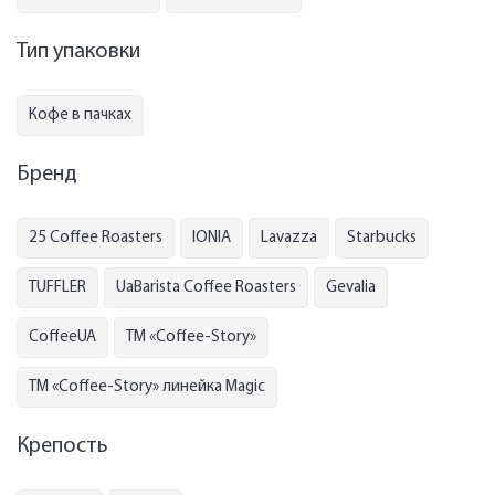
Тип упаковки
Кофе в пачках
Бренд
25 Coffee Roasters
IONIA
Lavazza
Starbucks
TUFFLER
UaBarista Coffee Roasters
Gevalia
СoffeeUA
ТМ «Coffee-Story»
ТМ «Coffee-Story» линейка Magic
Крепость