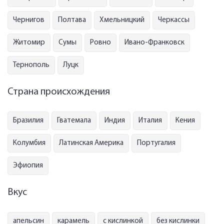
Чернигов
Полтава
Хмельницкий
Черкассы
Житомир
Сумы
Ровно
Ивано-Франковск
Тернополь
Луцк
Страна происхождения
Бразилия
Гватемала
Индия
Италия
Кения
Колумбия
Латинская Америка
Португалия
Эфиопия
Вкус
апельсин
карамель
с кислинкой
без кислинки