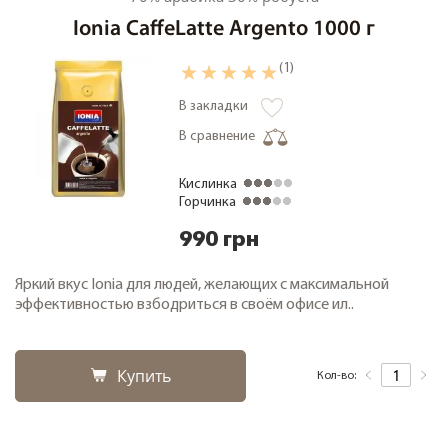
Ionia CaffeLatte Argento 1000 г
(1)
В закладки
В сравнение
Кислинка
Горчинка
990 грн
Яркий вкус Ionia для людей, желающих с максимальной
эффективностью взбодриться в своём офисе ил..
Купить
Кол-во: