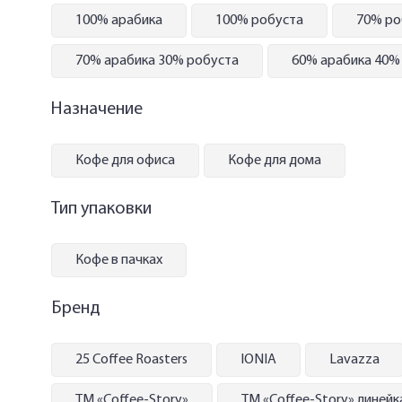
100% арабика
100% робуста
70% ро
70% арабика 30% робуста
60% арабика 40%
Назначение
Кофе для офиса
Кофе для дома
Тип упаковки
Кофе в пачках
Бренд
25 Coffee Roasters
IONIA
Lavazza
ТМ «Coffee-Story»
ТМ «Coffee-Story» линейк