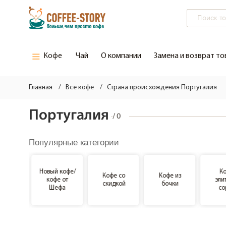
Чай
О компании
Замена и возврат то
Кофе
Все кофе
Зеленый чай
Главная
Все кофе
Страна происхождения Португалия
Кофе недели
Черный чай
Португалия
/
0
Новый кофе/кофе от Шефа
Популярные категории
Кофе со скидкой
Кофе из бочки
Новый кофе/
К
Кофе со
Кофе из
недели
кофе от
эли
скидкой
бочки
Кофе элитные сорта
Шефа
со
Кофе Арабика (Моносорт)