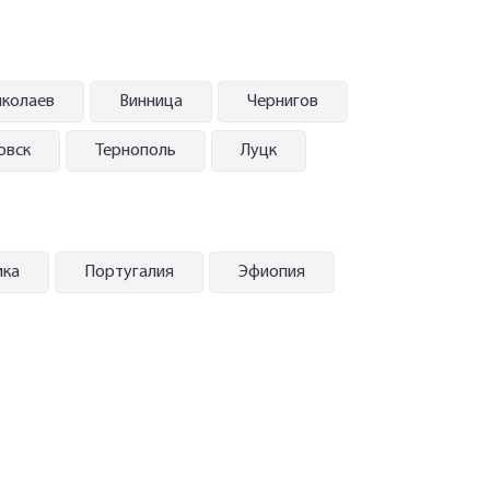
колаев
Винница
Чернигов
овск
Тернополь
Луцк
ика
Португалия
Эфиопия