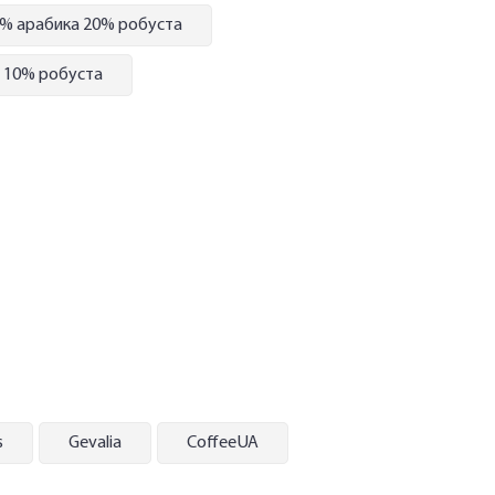
% арабика 20% робуста
 10% робуста
s
Gevalia
СoffeeUA