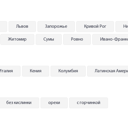
Львов
Запорожье
Кривой Рог
Ни
Житомир
Сумы
Ровно
Ивано-Франк
Италия
Кения
Колумбия
Латинская Амер
без кислинки
орехи
с горчинкой