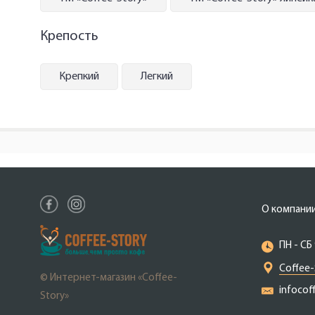
Крепость
Крепкий
Легкий
О компани
ПН - СБ 
Coffee-
© Интернет-магазин «Coffee-
infocof
Story»