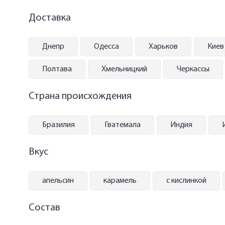
Кофе купаж (Арабики/Робусты)
Доставка
Кофе Робуста
Днепр
Одесса
Харьков
Киев
Кофе без кофеина
Кофе органический
Полтава
Хмельницкий
Черкассы
Кофе дегустационные наборы
Страна происхождения
Кофе фермерский
Бразилия
Гватемала
Индия
Кофе свежей обжарки
Вкус
Кофе в зернах 1000 грамм
апельсин
карамель
с кислинкой
Состав