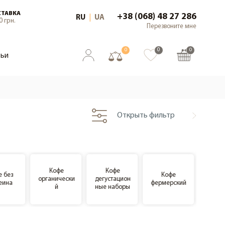
СТАВКА
+38 (068) 48 27 286
RU
|
UA
0 грн.
Перезвоните мне
0
0
0
тьи
Открыть фильтр
Кофе
Кофе
е без
Кофе
Кофе 
органически
дегустацион
еина
фермерский
обж
й
ные наборы