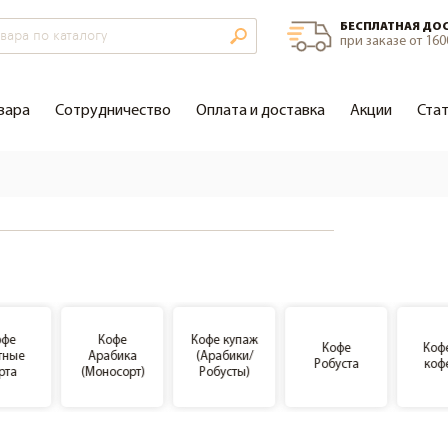
БЕСПЛАТНАЯ ДО
при заказе от 160
вара
Сотрудничество
Оплата и доставка
Акции
Ста
офе
Кофе
Кофе купаж
Кофе
Коф
тные
Арабика
(Арабики/
Робуста
коф
рта
(Моносорт)
Робусты)