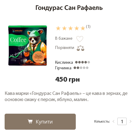
Гондурас Сан Рафаель
(1)
В бажане
Порівняти
Кислинка
Гірчинка
450 грн
Кава марки «Гондурас Сан Рафаель» – це кава в зернах, де
основою смаку є персик, яблуко, малин..
Купити
Кількість: