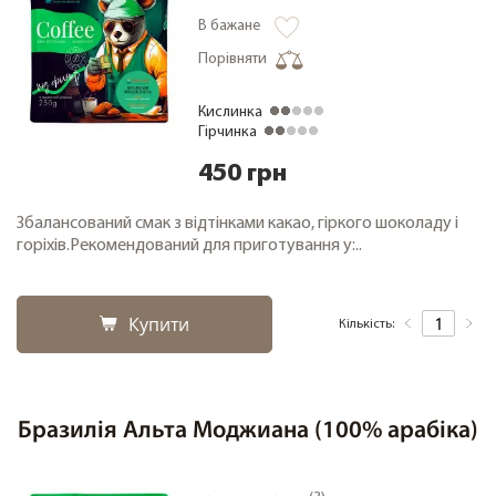
В бажане
Кава дегустаційні набори
Порівняти
Кава фермерська
Кава свіжого обсмажування
Кислинка
Кава в зернах 1000 грам
Гірчинка
Чай
450 грн
Зелений чай
Збалансований смак з відтінками какао, гіркого шоколаду і
Чорний чай
горіхів.Рекомендований для приготування у:..
Про компанію
Заміна та повернення товару
Купити
Кількість:
Співпраця
Оплата і доставка
Акції
Бразилія Альта Моджиана (100% арабіка)
Cтатті