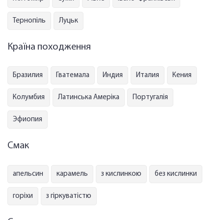
Тернопіль
Луцьк
Країна походження
Бразилия
Гватемала
Индия
Италия
Кения
Колумбия
Латинська Амеріка
Португалія
Эфиопия
Смак
апельсин
карамель
з кислинкою
без кислинки
горіхи
з гіркуватістю