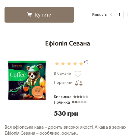
Купити
Кількість:
Ефіопія Севана
(9)
В бажане
Порівняти
Кислинка
Гірчинка
530 грн
Вся ефіопська кава – досить високої якості. А кава в зернах
Ефіопія Севана – особливо, оскільк..