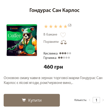
Гондурас Сан Карлос
(2)
В бажане
Порівняти
Кислинка
Гірчинка
460 грн
Основою смаку кави в зернах торгової марки Гондурас Сан
Карлос є лісові ягоди, ром/червоне вино,..
Купити
Кількість: