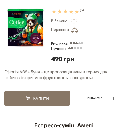
(5)
В бажане
Порівняти
Кислинка
Гірчинка
490 грн
Ефіопія Абба Буна – це пропозиція кави в зернах для
любителів приємно фруктової та солодкої ка..
Купити
Кількість:
Еспресо-суміш Амелі