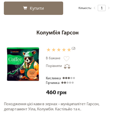
Купити
Кількість:
Колумбія Гарсон
(2)
В бажане
Порівняти
Кислинка
Гірчинка
460 грн
Походження цієї кави в зернах – муніципалітет Гарсон,
департамент Уїла, Колумбія. Кастільйо та к..