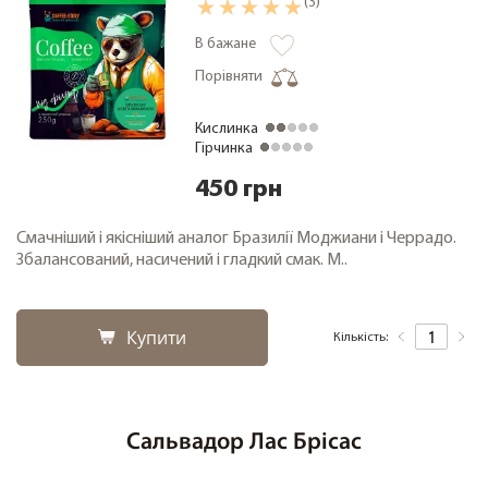
(3)
В бажане
Порівняти
+38 (068) 48 27 286
RU
|
UA
Кислинка
Гірчинка
450 грн
Смачніший і якісніший аналог Бразилії Моджиани і Черрадо.
Збалансований, насичений і гладкий смак. М..
Купити
Кількість:
Сальвадор Лас Брісас