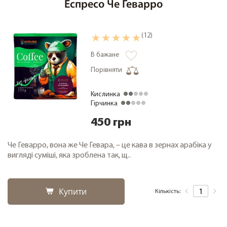
Еспресо Че Геварро
(12)
В бажане
Порівняти
Кислинка
Гірчинка
450 грн
Че Геварро, вона же Че Гевара, – це кава в зернах арабіка у
вигляді суміші, яка зроблена так, щ..
Купити
Кількість: