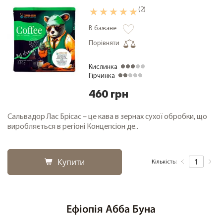
(2)
В бажане
Порівняти
Кислинка
Гірчинка
460 грн
Сальвадор Лас Брісас – це кава в зернах сухої обробки, що
виробляється в регіоні Концепсіон де..
Купити
Кількість:
Ефіопія Абба Буна