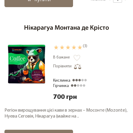
Нікарагуа Монтана де Крісто
(3)
В бажане
Порівняти
Кислинка
Гірчинка
700 грн
Регіон вирощування цієї кави в зернах – Мосонте (Mozonte),
Нуева Сеговія, Нікарагуа (майже на ..