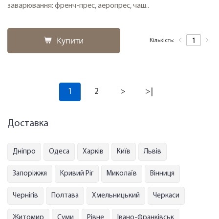
заварювання: френч-прес, аеропрес, чаш..
Купити
Кількість:
1
2
>
>|
Доставка
Дніпро
Одеса
Харків
Київ
Львів
Запоріжжя
Кривий Ріг
Миколаїв
Вінниця
Чернігів
Полтава
Хмельницький
Черкаси
Житомир
Суми
Рівне
Івано-Франківськ