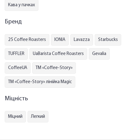
Кава у пачках
Бренд
25 Coffee Roasters
IONIA
Lavazza
Starbucks
TUFFLER
UaBarista Coffee Roasters
Gevalia
СoffeeUA
ТМ «Coffee-Story»
ТМ «Coffee-Story» лінійка Magic
Міцність
Міцний
Легкий