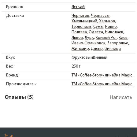
Крепость
Легкий
Доставка
Чернигов
Черкассы
Хмельницкий
Харьков
Тернополь
Сумы
Ровно
Полтава
Одесса
Николаев
Львов
Луцк
Кривой Рог
Киев
Ивано-Франковск
Запорожье
Житомир
Днепр
Винница
Вкус
ФруктовыйВинный
Вес
250 г
Бренд
ТМ «Coffee-Story» линейка Magic
Производитель:
ТМ «Coffee-Story» линейка Magic
Отзывы (5)
Написать