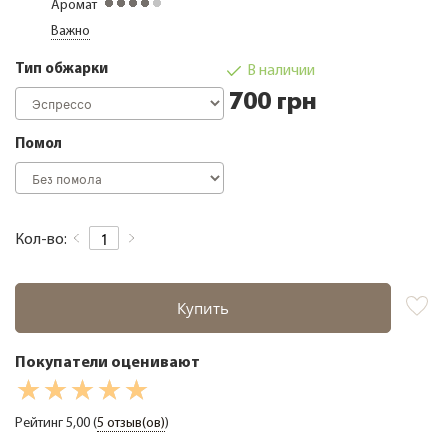
Аромат
Кофе дегустационные наборы
Важно
Кофе фермерский
Тип обжарки
В наличии
Кофе свежей обжарки
700 грн
Кофе в зернах 1000 грамм
Помол
Чай
Зеленый чай
Черный чай
Кол-во:
О компании
Замена и возврат товара
Купить
Сотрудничество
Оплата и доставка
Покупатели оценивают
Акции
Статьи
Рейтинг 5,00 (
5 отзыв(ов)
)