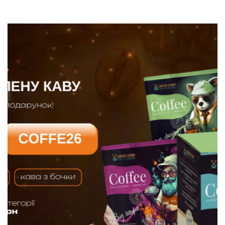
Кофе дегустационные наборы
Кофе фермерский
Кофе свежей обжарки
Кофе в зернах 1000 грамм
Чай
Зеленый чай
Черный чай
О компании
Замена и возврат товара
Сотрудничество
Оплата и доставка
Акции
Статьи