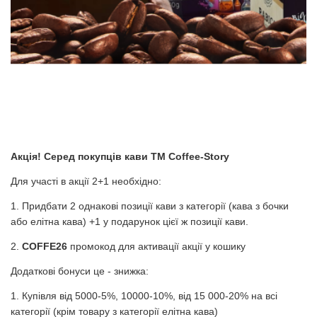
+38 (068) 48 27 286
RU
|
UA
Акція! Серед покупців кави ТМ Coffee-Story
Для участі в акції 2+1 необхідно:
1. Придбати 2 однакові позиції кави з категорії (кава з бочки
або елітна кава) +1 у подарунок цієї ж позиції кави.
2.
COFFE26
промокод для активації акції у кошику
Додаткові бонуси це - знижка:
1. Купівля від 5000-5%, 10000-10%, від 15 000-20% на всі
категорії (крім товару з категорії елітна кава)