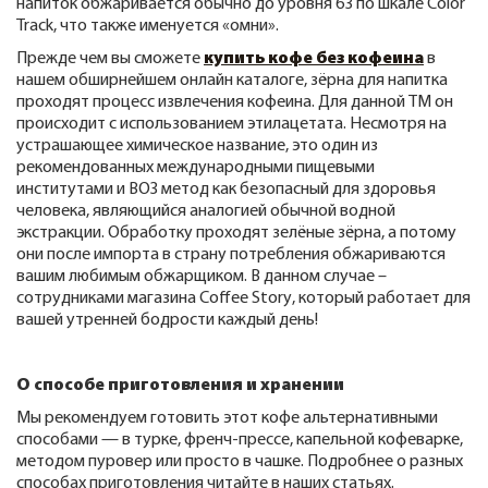
напиток обжаривается обычно до уровня 63 по шкале
Color
Track
, что также именуется «омни».
Прежде чем вы сможете
купить кофе без кофеина
в
нашем обширнейшем онлайн каталоге, зёрна для напитка
проходят процесс извлечения кофеина. Для данной ТМ он
происходит с использованием этилацетата. Несмотря на
устрашающее химическое название, это один из
рекомендованных международными пищевыми
институтами и ВОЗ метод как безопасный для здоровья
человека, являющийся аналогией обычной водной
экстракции. Обработку проходят зелёные зёрна, а потому
они после импорта в страну потребления обжариваются
вашим любимым обжарщиком. В данном случае –
сотрудниками магазина
Coffee Story
, который работает для
вашей утренней бодрости каждый день!
О способе приготовления и хранении
Мы рекомендуем готовить этот кофе альтернативными
способами — в турке, френч-прессе, капельной кофеварке,
методом пуровер или просто в чашке. Подробнее о разных
способах приготовления читайте в наших статьях.