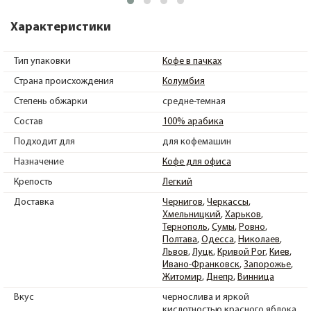
Характеристики
Тип упаковки
Кофе в пачках
Страна происхождения
Колумбия
Степень обжарки
средне-темная
Состав
100% арабика
Подходит для
для кофемашин
Назначение
Кофе для офиса
Крепость
Легкий
Доставка
Чернигов
Черкассы
Хмельницкий
Харьков
Тернополь
Сумы
Ровно
Полтава
Одесса
Николаев
Львов
Луцк
Кривой Рог
Киев
Ивано-Франковск
Запорожье
Житомир
Днепр
Винница
Вкус
чернослива и яркой
кислотностью красного яблока.