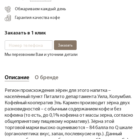
Обжариваем каждый день
Гарантия качества кофе
+38 (068) 48 27 286
RU
|
UA
Заказать в 1 клик
Заказать
Мы перезвоним Вам и уточним детали
Описание
О бренде
Регион происхождения зёрен для этого напитка –
населённый пункт Питалито департамента Уила, Колумбия.
Кофейный кооператив Эль Кармен производит зёрна двух
разновидностей – с обычным содержанием кофе и без
кофеина (то есть, до 0,1% кофеина от массы зерна, согласно
общепринятому пищевому нормативу). Зёрна этой
торговой марки высоко оцениваются – 84 балла по
Q
шкале
(органолептика: вкус, запах, послевкусие и пр.). Данный