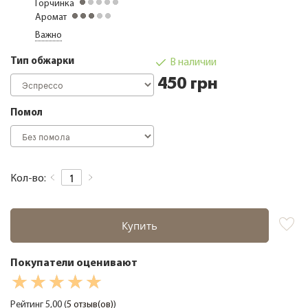
Горчинка
Кофе дегустационные наборы
Аромат
Важно
Кофе фермерский
Кофе свежей обжарки
Тип обжарки
В наличии
Кофе в зернах 1000 грамм
450 грн
Чай
Помол
Зеленый чай
Черный чай
О компании
Кол-во:
Замена и возврат товара
Сотрудничество
Купить
Оплата и доставка
Акции
Покупатели оценивают
Статьи
Рейтинг 5,00 (
5 отзыв(ов)
)