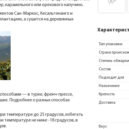
р, карамельного или орехового капучино.
ментов Сан-Маркос, Кесальтенанго и
плантациях, а сушится на деревянных
Характерис
Тип упаковки
Страна происхо
Степень обжарк
Состав
Подходит для
Назначение
способами — в турке, френч-прессе,
Крепость
ашке. Подробнее о разных способах
Доставка
ри температуре до 25 градусов, избегать
ри температуре не ниже -18 градусов, в
цев.
Вкус