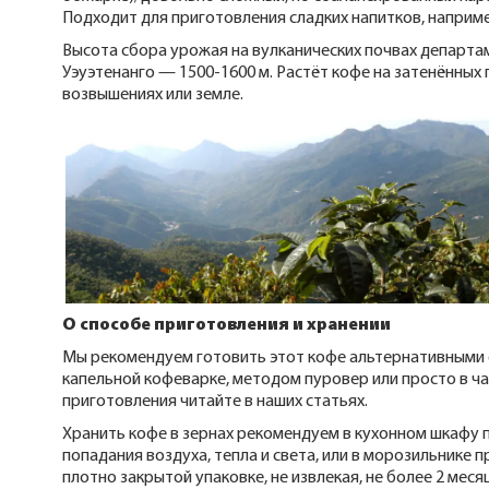
Подходит для приготовления сладких напитков, наприме
Высота сбора урожая на вулканических почвах департа
Уэуэтенанго — 1500-1600 м. Растёт кофе на затенённых 
возвышениях или земле.
О способе приготовления и хранении
Мы рекомендуем готовить этот кофе альтернативными 
капельной кофеварке, методом пуровер или просто в ч
приготовления читайте в наших статьях.
Хранить кофе в зернах рекомендуем в кухонном шкафу п
попадания воздуха, тепла и света, или в морозильнике п
плотно закрытой упаковке, не извлекая, не более 2 меся