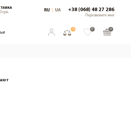
СТАВКА
+38 (068) 48 27 286
RU
|
UA
0 грн.
Перезвоните мне
0
0
0
тьи
вают