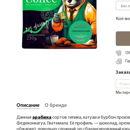
Кофе купаж (Арабики/Робусты)
Кофе Робуста
Кол-во
Кофе без кофеина
Кофе органический
Кофе дегустационные наборы
Об
Га
Кофе фермерский
Заказа
Кофе свежей обжарки
Кофе в зернах 1000 грамм
Мы пере
Описание
О бренде
Данная
арабика
сортов типика, катуаи и бурбон про
Федеконкагуа, Гватемала. Её профиль — шоколад, орехи
обжарке); довольно сложный, но сбалансированный кар