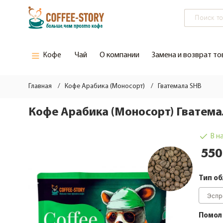
Чай
О компании
Замена и возврат то
Кофе
Все кофе
Зеленый чай
Главная
Кофе Арабика (Моносорт)
Гватемала SHB
Кофе недели
Черный чай
Кофе Арабика (Моносорт) Гватема
Новый кофе/кофе от Шефа
В н
Кофе со скидкой
550
Кофе из бочки
Тип о
Кофе элитные сорта
Кофе Арабика (Моносорт)
Помол