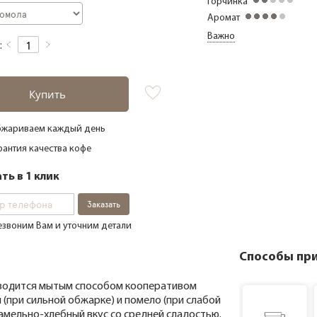
Горчинка
Аромат
Важно
:
Купить
жариваем каждый день
рантия качества кофе
ть в 1 клик
Заказать
звоним Вам и уточним детали
Способы пр
изводится мытым способом кооперативом
 (при сильной обжарке) и помело (при слабой
амельно-хлебный вкус со средней сладостью.