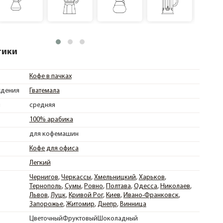
тики
Кофе в пачках
ждения
Гватемала
и
средняя
100% арабика
для кофемашин
Кофе для офиса
Легкий
Чернигов
Черкассы
Хмельницкий
Харьков
Тернополь
Сумы
Ровно
Полтава
Одесса
Николаев
Львов
Луцк
Кривой Рог
Киев
Ивано-Франковск
Запорожье
Житомир
Днепр
Винница
ЦветочныйФруктовыйШоколадный