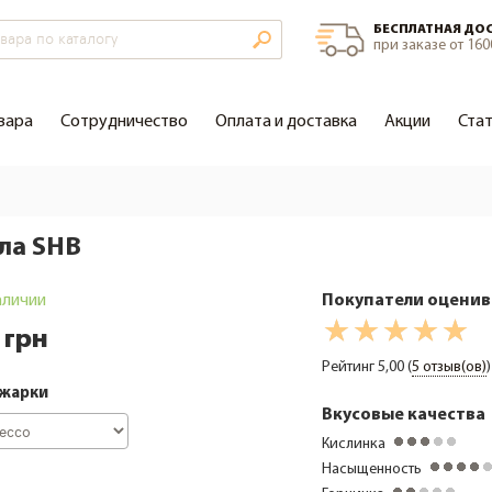
БЕСПЛАТНАЯ ДО
при заказе от 160
вара
Сотрудничество
Оплата и доставка
Акции
Ста
ла SHB
аличии
Покупатели оцени
 грн
Рейтинг 5,00 (
5 отзыв(ов)
)
бжарки
Вкусовые качества
Кислинка
Насыщенность