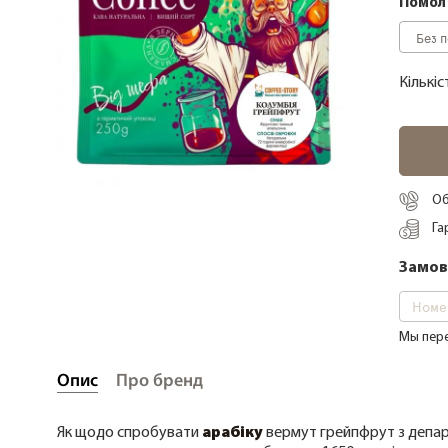
Помол
Кава купаж (Арабiкi/Робусти)
Кава Робуста
Кількіс
Кава без кофеїну
Кава органічна
Кава дегустаційні набори
Об
Кава фермерська
Га
Кава свіжого обсмажування
Замови
Кава в зернах 1000 грам
Мы пере
Опис
Про бренд
Як щодо спробувати
арабіку
вермут грейпфрут з депар