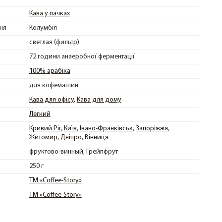
Кава у пачках
ня
Колумбія
светлая (фильтр)
72 години анаеробної ферментації
100% арабіка
для кофемашин
Кава для офісу
Кава для дому
Легкий
Кривий Ріг
Київ
Івано-Франківськ
Запоріжжя
Житомир
Дніпро
Вінниця
фруктово-винный
Грейпфрут
250 г
ТМ «Coffee-Story»
ТМ «Coffee-Story»