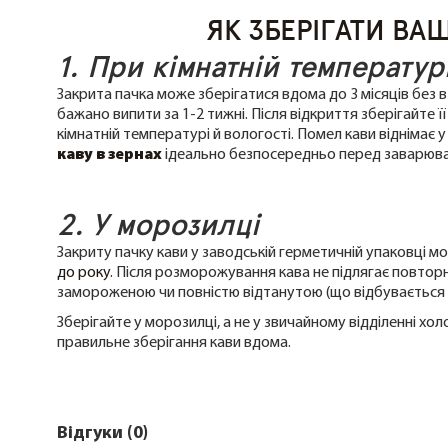
ЯК ЗБЕРІГАТИ ВА
1. При кімнатній температур
Закрита пачка може зберігатися вдома до 3 місяців без втр
бажано випити за 1-2 тижні. Після відкриття зберігайте її
кімнатній температурі й вологості. Помел кави віднімає у
каву в зернах
ідеально безпосередньо перед заварюв
2. У морозилці
Закриту пачку кави у заводській герметичній упаковці м
до року
. Після розморожування кава не підлягає повто
замороженою чи повністю відтанутою (що відбувається 
Зберігайте у морозилці, а не у звичайному відділенні хо
правильне зберігання кави вдома.
Відгуки (0)