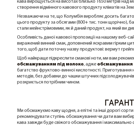
кава вирощується на висотах близько 1650 метрів над м
створення відмінного кавового продукту кліматів на Земл
Незважаючи на те, що Колумбія виробляє досить багато 
цього продукту за обсягами (800+ тис. тонн щорічно), ба
стали мейнстрімовими, як й даний продукт, на який ви ди
Особливість даної кавової пропозиції на нашому веб-сайт
виражений винний смак, доповнений яскравим гірким цит
того, щоб дати поточну назву продуктові: вермут грейп
Щоб найкраще підкреслити смакові ноти, ми вам реком
обсмажуванням під молоко
, адже
обсмажування 
багатство фруктово-винної кислотності. Приготування 
методів, без добавки до чашки штучних підсолоджувачів
розкриється потрібним чином.
ГАРАНТ
Ми обсмажуємо каву щодня, а елітні та інші дорогі сор
рекомендувати ступінь обсмажування чи дати вам вибир
кава завжди буде свіжого обсмажування і максимально 