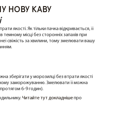
ШУ
НОВУ КАВУ
і
ати якості. Як тільки пачка відкривається, її
 в темному місці без сторонніх запахів при
 неї свіжість за хвилини, тому змелювати вашу
анням.
ожна зберігати у морозилці без втрати якості
рному заморожуванню. Змелювати її можна
протягом 6-9 годин).
лодильнику.
Читайте тут докладніше
про