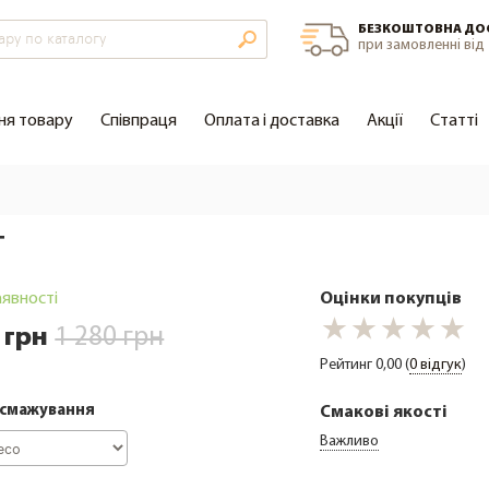
БЕЗКОШТОВНА ДО
при замовленні від 
ня товару
Співпраця
Оплата і доставка
Акції
Cтатті
Т
аявності
Оцінки покупців
1 280 грн
 грн
Рейтинг 0,00 (
0 відгук
)
бсмажування
Cмакові якості
Важливо