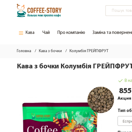
Чай
Про компанію
Заміна та повернен
Кава
Вся кава
Зелений чай
Головна
Кава з бочки
Колумбія ГРЕЙПФРУТ
Кава тижня
Чорний чай
Кава з бочки Колумбія ГРЕЙПФРУ
Нова кава/кава вiд Шефа
В н
Кава зі знижкою
855
Кава з бочки
Акция
Кава елітна
Тип о
Кава Арабiка (Моносорт)