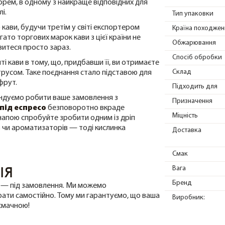
орем, в одному з найкраще відповідних для
і.
Тип упаковки
кави, будучи третім у світі експортером
Країна походжен
гато торгових марок кави з цієї країни не
Обжарювання
витеся просто зараз.
Спосіб обробки
і кави в тому, що, придбавши її, ви отримаєте
Склад
русом. Таке поєднання стало підставою для
фрут.
Підходить для
ендуємо робити ваше замовлення з
Призначення
під еспресо
безповоротно вкраде
Міцність
напою спробуйте зробити одним із дріп
 чи ароматизаторів — тоді кислинка
Доставка
Смак
ІЯ
Вага
Бренд
ти — під замовлення. Ми можемо
ати самостійно. Тому ми гарантуємо, що ваша
Виробник:
смачною!