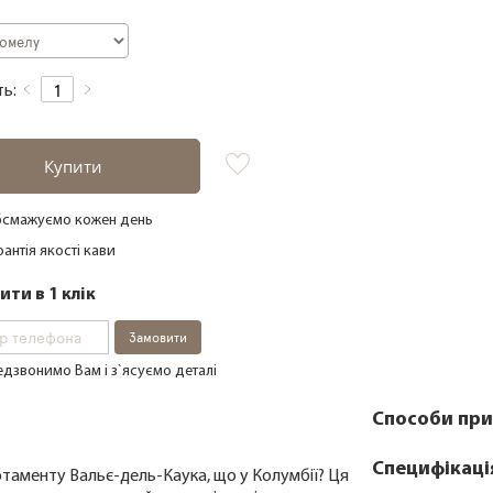
ть:
Купити
смажуємо кожен день
рантія якості кави
ти в 1 клік
Замовити
дзвонимо Вам і з`ясуємо деталі
Способи при
Специфікаці
таменту Вальє-дель-Каука, що у Колумбії? Ця