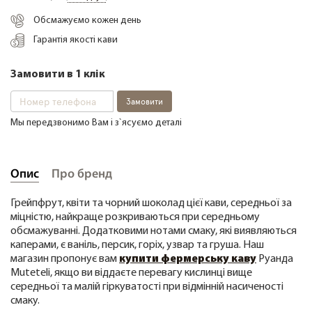
Обсмажуємо кожен день
Гарантія якості кави
+38 (068) 48 27 286
RU
|
UA
Замовити в 1 клік
Замовити
Мы передзвонимо Вам і з`ясуємо деталі
Опис
Про бренд
Грейпфрут, квіти та чорний шоколад цієї кави, середньої за
міцністю, найкраще розкриваються при середньому
обсмажуванні. Додатковими нотами смаку, які виявляються
каперами, є ваніль, персик, горіх, узвар та груша. Наш
магазин пропонує вам
купити фермерську каву
Руанда
Muteteli, якщо ви віддаєте перевагу кислинці вище
середньої та малій гіркуватості при відмінній насиченості
смаку.