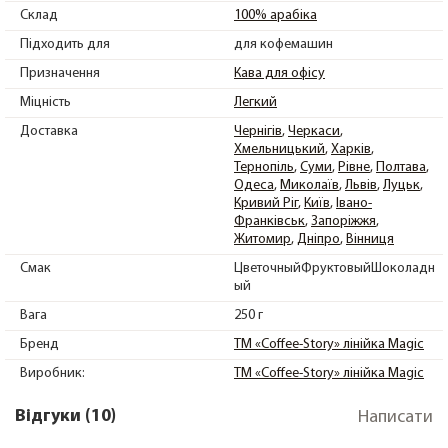
Склад
100% арабіка
Підходить для
для кофемашин
Призначення
Кава для офісу
Міцність
Легкий
Доставка
Чернігів
Черкаси
Хмельницький
Харків
Тернопіль
Суми
Рівне
Полтава
Одеса
Миколаїв
Львів
Луцьк
Кривий Ріг
Київ
Івано-
Франківськ
Запоріжжя
Житомир
Дніпро
Вінниця
Смак
ЦветочныйФруктовыйШоколадн
ый
Вага
250 г
Бренд
ТМ «Coffee-Story» лінійка Magic
Виробник:
ТМ «Coffee-Story» лінійка Magic
Відгуки (10)
Написати