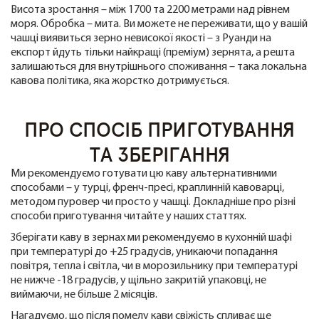
Висота зростання – між 1700 та 2200 метрами над рівнем
моря. Обробка – мита. Ви можете не переживати, що у вашій
чашці виявиться зерно невисокої якості – з Руанди на
експорт йдуть тільки найкращі (преміум) зернята, а решта
залишаються для внутрішнього споживання – така локальна
кавова політика, яка жорстко дотримується.
ПРО СПОСІБ ПРИГОТУВАННЯ
ТА ЗБЕРІГАННЯ
Ми рекомендуємо готувати цю каву альтернативними
способами – у турці, френч-пресі, краплинній кавоварці,
методом пуровер чи просто у чашці. Докладніше про різні
способи приготування читайте у наших статтях.
Зберігати каву в зернах ми рекомендуємо в кухонній шафі
при температурі до +25 градусів, уникаючи попадання
повітря, тепла і світла, чи в морозильнику при температурі
не нижче -18 градусів, у щільно закритій упаковці, не
виймаючи, не більше 2 місяців.
Нагадуємо, що після помелу кави свіжість спливає ще