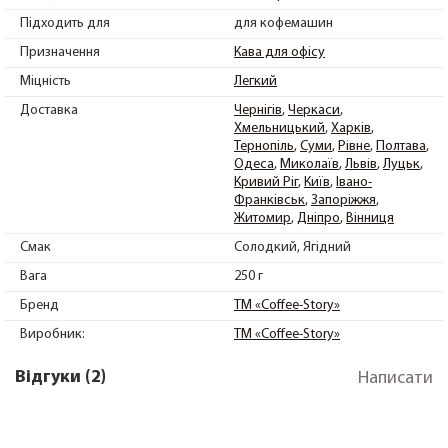
Підходить для
для кофемашин
Призначення
Кава для офісу
Міцність
Легкий
Доставка
Чернігів
Черкаси
Хмельницький
Харків
Тернопіль
Суми
Рівне
Полтава
Одеса
Миколаїв
Львів
Луцьк
Кривий Ріг
Київ
Івано-
Франківськ
Запоріжжя
Житомир
Дніпро
Вінниця
Смак
Солодкий
Ягідний
Вага
250 г
Бренд
ТМ «Coffee-Story»
Виробник:
ТМ «Coffee-Story»
Відгуки (2)
Написати