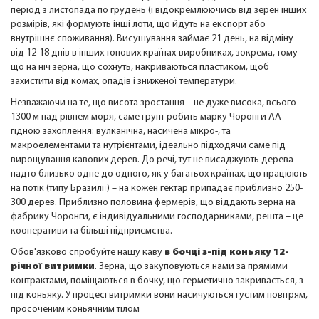
період з листопада по грудень (і відокремлюючись від зерен інших
розмірів, які формують інші лоти, що йдуть на експорт або
внутрішнє споживання). Висушування займає 21 день, на відміну
від 12-18 днів в інших топових країнах-виробниках, зокрема, тому
що на ніч зерна, що сохнуть, накриваються пластиком, щоб
захистити від комах, опадів і зниженої температури.
Незважаючи на те, що висота зростання – не дуже висока, всього
1300 м над рівнем моря, саме грунт робить марку Чоронги АА
гідною захоплення: вулканічна, насичена мікро-, та
макроелементами та нутрієнтами, ідеально підходячи саме під
вирощування кавових дерев. До речі, тут не висаджують дерева
надто близько одне до одного, як у багатьох країнах, що працюють
на потік (типу Бразилії) – на кожен гектар припадає приблизно 250-
300 дерев. Приблизно половина фермерів, що віддають зерна на
фабрику Чоронги, є індивідуальними господарниками, решта – це
кооперативи та більші підприємства.
Обов'язково спробуйте нашу каву
в бочці з-під коньяку 12-
річної витримки
. Зерна, що закуповуються нами за прямими
контрактами, поміщаються в бочку, що герметично закривається, з-
під коньяку. У процесі витримки вони насичуються густим повітрям,
просоченим коньячним тілом