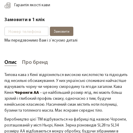
Гарантія якості кави
Замовити в 1 клік
+38 (068) 48 27 286
RU
|
UA
Замовити
Мы передзвонимо Вам і з`ясуємо деталі
Опис
Про бренд
Типова кава з Кенії відрізняється високою кислотністю та підходить
під несильні обсмажування. У них українські споживачі найчастіше
відчувають чорну чи червону смородину та ягоди загалом. Кава
Кенія
Чоронги АА
– це найбільший розмір ягід, які мають більш
зрілий і глибокий профіль смаку, одночасно з тим, будучи
кенійською класикою. Насичений смак містить ноти полуниці,
бузини та топленого масла. Має яскраве середнє тіло.
Виробництво цієї ТМ відбувається на фабриці під назвою Чоронги,
розташованій у місті Ньєрі, Кенія. Зерна різновидів SL28 та SL34
розміру AA відбуваються мокру обробку, будучи зібраними в