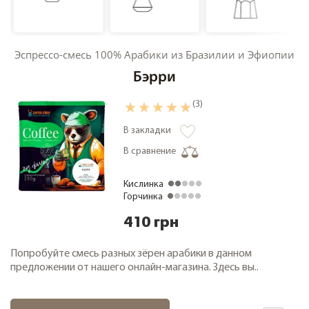
Кофе дегустационные наборы
Кофе фермерский
Эспрессо-смесь 100% Арабики из Бразилии и Эфиопии
Кофе свежей обжарки
Бэрри
Кофе в зернах 1000 грамм
Чай
(3)
Зеленый чай
В закладки
Черный чай
В сравнение
О компании
Кислинка
Замена и возврат товара
Горчинка
Сотрудничество
410 грн
Оплата и доставка
Попробуйте смесь разных зёрен арабики в данном
Акции
предложении от нашего онлайн-магазина. Здесь вы..
Статьи