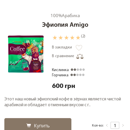
100%Арабика
Эфиопия Amigo
(2)
В закладки
В сравнение
Кислинка
Горчинка
600 грн
Этот наш новый эфиопский кофе в зёрнах является чистой
арабикой и обладает отменным вкусом с г..
Купить
Кол-во: