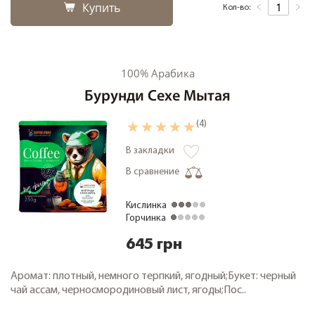
Купить
Кол-во:
+38 (068) 48 27 286
RU
|
UA
100% Арабика
Бурунди Сехе Мытая
(4)
В закладки
В сравнение
Кислинка
Горчинка
645 грн
Аромат: плотный, немного терпкий, ягодный;Букет: черный
чай ассам, черносмородиновый лист, ягоды;Пос..