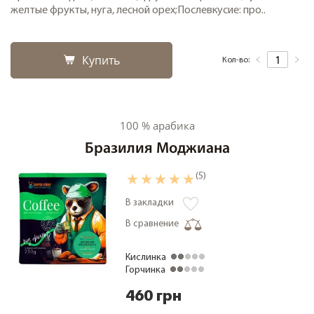
желтые фрукты, нуга, лесной орех;Послевкусие: про..
Купить
Кол-во:
100 % арабика
Бразилия Моджиана
(5)
В закладки
В сравнение
Кислинка
Горчинка
460 грн