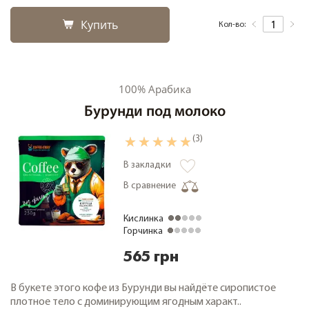
Купить
Кол-во:
100% Арабика
Бурунди под молоко
(3)
В закладки
В сравнение
Кислинка
Горчинка
565 грн
В букете этого кофе из Бурунди вы найдёте сиропистое
плотное тело с доминирующим ягодным характ..