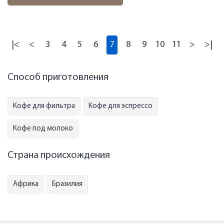
|<
<
3
4
5
6
7
8
9
10
11
>
>|
Способ приготовления
Кофе для фильтра
Кофе для эспрессо
Кофе под молоко
Страна происхождения
Африка
Бразилия