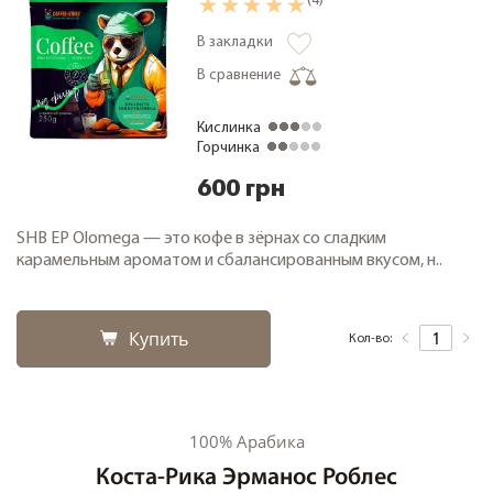
(4)
В закладки
В сравнение
Кислинка
Горчинка
600 грн
SHB EP Olomega — это кофе в зёрнах со сладким
карамельным ароматом и сбалансированным вкусом, н..
Купить
Кол-во:
100% Арабика
Коста-Рика Эрманоc Роблес