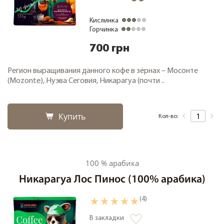
Кислинка
Горчинка
700 грн
Регион выращивания данного кофе в зёрнах – Мосонте
(Mozonte), Нуэва Сеговия, Никарагуа (почти ..
Купить
Кол-во:
100 % арабика
Никарагуа Лос Пинос (100% арабика)
(4)
В закладки