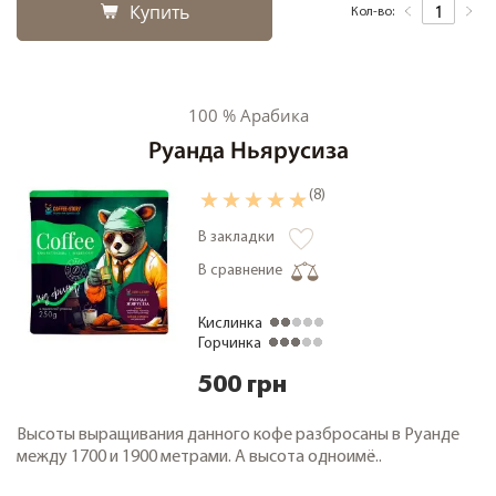
Купить
Кол-во:
+38 (068) 48 27 286
RU
|
UA
100 % Арабика
Руанда Ньярусиза
(8)
В закладки
В сравнение
Кислинка
Горчинка
500 грн
Высоты выращивания данного кофе разбросаны в Руанде
между 1700 и 1900 метрами. А высота одноимё..