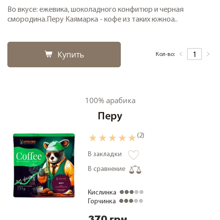
Во вкусе: ежевика, шоколадного конфитюр и черная
смородина.Перу Каямарка - кофе из таких южноа..
Купить
Кол-во:
100% арабика
Перу
(2)
В закладки
В сравнение
Кислинка
Горчинка