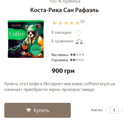
100 % Арабика
Коста-Рика Сан Рафаэль
(5)
В закладки
В сравнение
Кислинка
Горчинка
900 грн
Купить этот кофе в Интернет-магазине coffeestory.in.ua
означает приобрести зерно, произрастающе..
Купить
Кол-во: