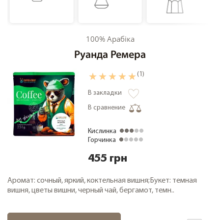
Кофе дегустационные наборы
Кофе фермерский
100% Арабіка
Кофе свежей обжарки
Руанда Ремера
Кофе в зернах 1000 грамм
Чай
(1)
Зеленый чай
В закладки
Черный чай
В сравнение
О компании
Кислинка
Замена и возврат товара
Горчинка
Сотрудничество
455 грн
Оплата и доставка
Аромат: сочный, яркий, коктельная вишня;Букет: темная
Акции
вишня, цветы вишни, черный чай, бергамот, темн..
Статьи