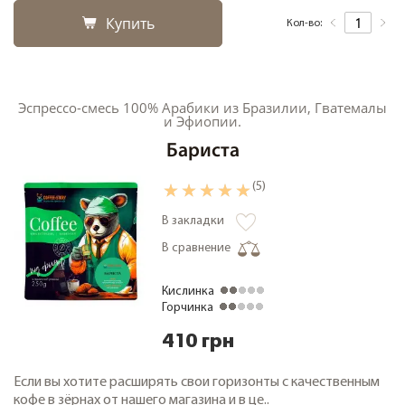
Купить
Кол-во:
+38 (068) 48 27 286
RU
|
UA
Эспрессо-смесь 100% Арабики из Бразилии, Гватемалы
и Эфиопии.
Бариста
(5)
В закладки
В сравнение
Кислинка
Горчинка
410 грн
Если вы хотите расширять свои горизонты с качественным
кофе в зёрнах от нашего магазина и в це..