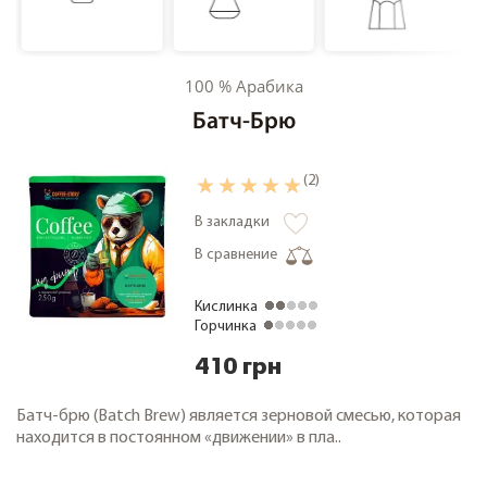
Кофе дегустационные наборы
Кофе фермерский
100 % Арабика
Кофе свежей обжарки
Батч-Брю
Кофе в зернах 1000 грамм
Чай
(2)
Зеленый чай
В закладки
Черный чай
В сравнение
О компании
Замена и возврат товара
Кислинка
Горчинка
Сотрудничество
410 грн
Оплата и доставка
Акции
Батч-брю (Batch Brew) является зерновой смесью, которая
Статьи
находится в постоянном «движении» в пла..