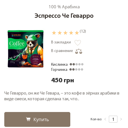
100 % Арабика
Эспрессо Че Геварро
(12)
В закладки
В сравнение
Кислинка
Горчинка
450 грн
Че Геварро, он же Че Гевара, – это кофе в зёрнах арабики в
виде смеси, которая сделана так, что..
Купить
Кол-во: