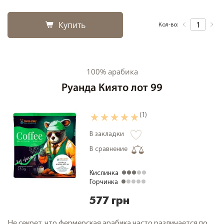
Купить
Кол-во:
100% арабика
Руанда Киято лот 99
(1)
В закладки
В сравнение
Кислинка
Горчинка
577 грн
Не секрет, что фермерская арабика часто различается по