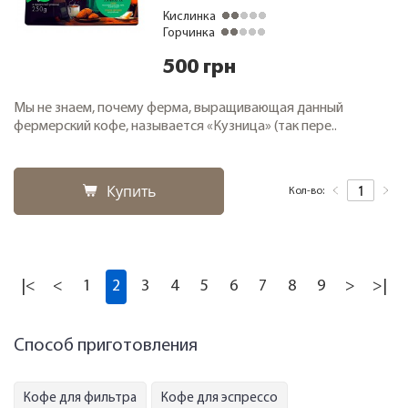
Кислинка
Горчинка
500 грн
Мы не знаем, почему ферма, выращивающая данный
фермерский кофе, называется «Кузница» (так пере..
Купить
Кол-во:
|<
<
1
2
3
4
5
6
7
8
9
>
>|
Способ приготовления
Кофе для фильтра
Кофе для эспрессо