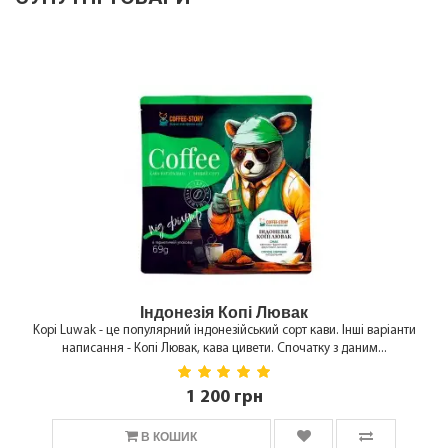
Індонезія Копі Лювак
Kopi Luwak - це популярний індонезійський сорт кави. Інші варіанти
написання - Копі Лювак, кава цивети. Спочатку з даним...
1 200 грн
В КОШИК