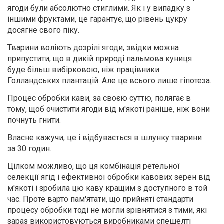
ягоди були абсолютно стиглими. Як і у випадку з
іншими фруктами, це гарантує, що рівень цукру
досягне свого піку.
Тварини воліють дозрілі ягоди, звідки можна
припустити, що в дикій природі пальмова куниця
буде більш вибірковою, ніж працівники
Голландських плантацій. Але це всього лише гіпотеза.
Процес обробки кави, за своєю суттю, полягає в
тому, щоб очистити ягоди від м'якоті раніше, ніж вони
почнуть гнити.
Власне кажучи, це і відбувається в шлунку тварини
за 30 годин.
Цілком можливо, що ця комбінація ретельної
селекції ягід і ефективної обробки кавових зерен від
м'якоті і зробила цю каву кращим з доступного в той
час. Проте варто пам'ятати, що прийняті стандарти
процесу обробки тоді не могли зрівнятися з тими, які
зараз використовуються виробниками спешелті