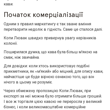
кави.
Початок комерціалізації
Одним з правил маркетингу є так зване вміння
перетворити недолік в гідність. Саме це сталося далі.
Копи Лювак швидко привернув увагу керівників
колонії.
Поширилася думка, що кава була більш м'якою на
смак, ніж звичайна.
Для довідки: коли хтось використовує подібні
прикметники, як «м'який» або міцний, для опису кави,
найчастіше це буде вірною ознакою того, що він
нічого в цьому не розуміє.
Через обмежену пропозицію Копи Лювак, при
експорті за неї можна було отримати більше грошей.
І все ж торгівля цією кавою не переросла у великий
бізнес, і коли великомасштабне комерційне