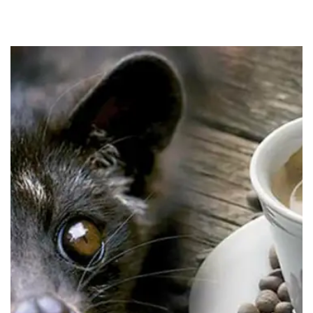
Кава дегустаційні набори
Кава фермерська
Кава свіжого обсмажування
Кава в зернах 1000 грам
Чай
Зелений чай
Чорний чай
Про компанію
Заміна та повернення товару
Співпраця
Оплата і доставка
Акції
Cтатті