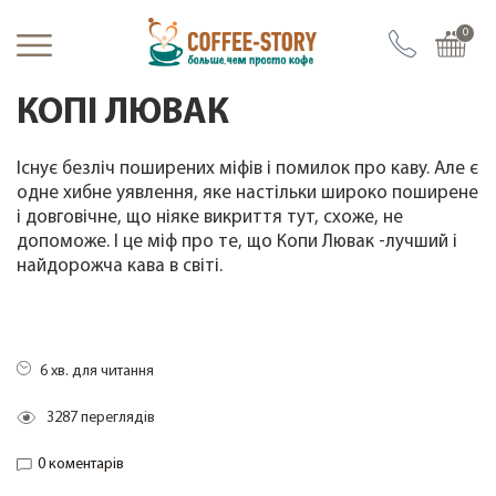
Головна
Журнал про каву
Класифікація
Копі Лювак
0
КОПІ ЛЮВАК
Кава
Вся кава
Існує безліч поширених міфів і помилок про каву. Але є
Кава тижня
одне хибне уявлення, яке настільки широко поширене
Нова кава/кава вiд Шефа
і довговічне, що ніяке викриття тут, схоже, не
допоможе. І це міф про те, що Копи Лювак -лучший і
Кава зі знижкою
найдорожча кава в світі.
Кава з бочки
Кава елітна
Кава Арабiка (Моносорт)
6 хв. для читання
Кава купаж (Арабiкi/Робусти)
3287 переглядів
Кава Робуста
Кава без кофеїну
0 коментарів
Кава органічна