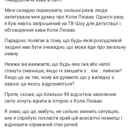
Мені складно порахувати, скільки разів люди
запитували моя думку про Копи Лювак. Одного разу,
я був навіть запрошений на ТВ-Шоу для дегустації і
обговорення кави Копи Лювак.
Парадокс полягає в тому, що будь-якій розсудливій
людині має бути очевидно, що мова йде про загальну
оману.
Невже ви вважаєте, що будь-яка їжа або напої
стануть смачніше, якщо їх змішати з ... ем ... лайном?
Якщо це не так, чому ви думаєте, що у випадку з
кавою це якось відрізняється?
Проте, схоже, що близько 99 відсотків населення
світу хочуть вірити в історію з Копи Лювак.
Я знаю, що це, мабуть, не сильно змінить ситуацію,
але я спробую покласти край цій всесвітні помилці і
відновити справжній стан речей.