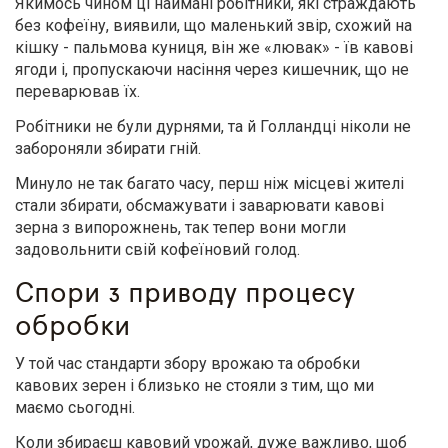
Якимось чином ці наймані робітники, які страждають
без кофеїну, виявили, що маленький звір, схожий на
кішку - пальмова куниця, він же «лювак» - їв кавові
ягоди і, пропускаючи насіння через кишечник, що не
переварював їх.
Робітники не були дурнями, та й Голландці ніколи не
забороняли збирати гній.
Минуло не так багато часу, перш ніж місцеві жителі
стали збирати, обсмажувати і заварювати кавові
зерна з випорожнень, так тепер вони могли
задовольнити свій кофеїновий голод.
Спори з приводу процесу
обробки
У той час стандарти збору врожаю та обробки
кавових зерен і близько не стояли з тим, що ми
маємо сьогодні.
Коли збираєш кавовий урожай, дуже важливо, щоб