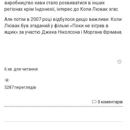
виробництво кави стало розвиватися в інших
регіонах крім Індонезії, інтерес до Копи Лювак згас.
Але потім в 2007 році відбулося дещо важливе: Копи
Лювак був згаданий у фільмі «Поки не зіграв в
ящик» за участю Джека Ніколсона і Моргана Фрімана.
6 хв. для читання
3287 переглядів
0 коментарів