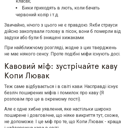
класах;
Бики приходять в лють, коли бачать
червоний колір і т.д.
Звичайно, нічого з цього не є правдою. Якби страуси
дійсно закопували голову в пісок, вони б померли від
задухи або були б знищені хижаками.
При найближчому розгляді, жодне з цих тверджень
не має ніякого сенсу. Проте подібні міфи існують досі.
Кавовий міф: зустрічайте каву
Копи Лювак
Теж саме відбувається і в світі кави. Насправді існує
безліч поширених міфів і помилок про каву (Я
розповім про це в окремому пості).
Але є одне хибне уявлення, яке настільки широко
поширене і довговічне, що ніяке викриття тут, схоже,
не допоможе. І це міф про те, що Копи Лювак - краща
і найдорожча кава в світі.