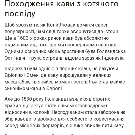
Походження кави з котячого
посліду
Щоб зрозуміти, як Копи Лювак домігся своєї
популярності, нам слід трохи звернутися до історії.
Ще в 1600-х роках ринок кави був абсолютно
відмінним від того, що ми спостерігаємо сьогодні.
Одним з основних місць зростання була Голландська
Ост-Індія - група островів, відома зараз як Індонезія.
Індонезія була однією з перших країн, не рахуючи
Ефіопію і Ємен, де каву вирощували у великих
масштабах, і в якийсь момент острів Ява став майже
синонімом кави в Європі.
Але до 1830 року Голландці взяли ряд строгих
правил, що регулюють сільськогосподарські
відносини в колонії. Несподіваним стала заборона на
збір кавового врожаю для особистого користування
серед місцевих фермерів, які вже звикли пити каву.