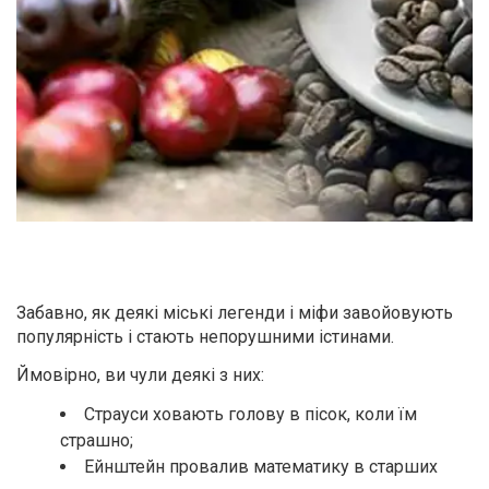
+38 (068) 48 27 286
RU
|
UA
Забавно, як деякі міські легенди і міфи завойовують
популярність і стають непорушними істинами.
Ймовірно, ви чули деякі з них:
Страуси ховають голову в пісок, коли їм
страшно;
Ейнштейн провалив математику в старших