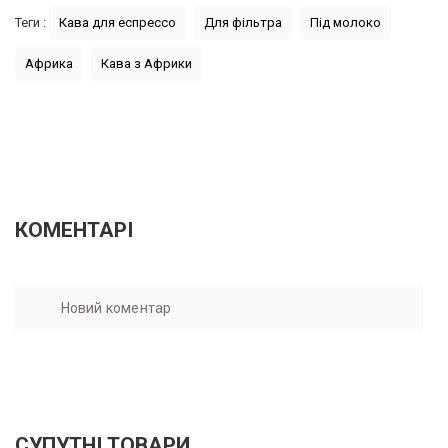
Теги :
Кава для еспрессо
Для фільтра
Під молоко
Африка
Кава з Африки
КОМЕНТАРІ
Новий коментар
СУПУТНІ ТОВАРИ