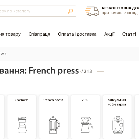
БЕЗКОШТОВНА ДО
при замовленні від 
ня товару
Співпраця
Оплата і доставка
Акції
Cтатті
ress
вання: French press
/
213
Chemex
French press
V-60
Капсульная
кофеварка