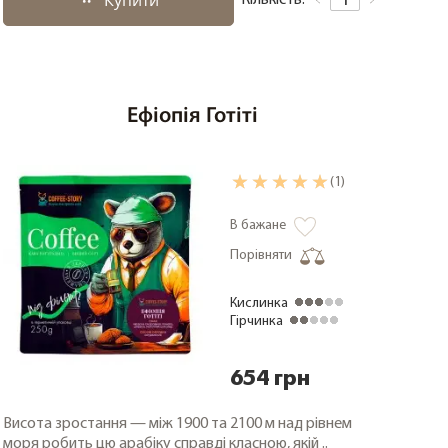
Купити
Кількість:
Ефіопія Готіті
(1)
В бажане
Порівняти
Кислинка
Гірчинка
654 грн
Висота зростання — між 1900 та 2100 м над рівнем
моря робить цю арабіку справді класною, якій ..