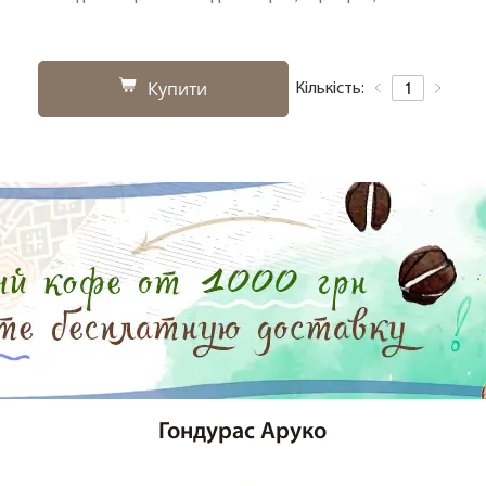
Купити
Кількість:
Гондурас Аруко