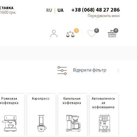
СТАВКА
+38 (068) 48 27 286
RU
|
UA
1600 грн.
Передзвоніть мені
0
0
0
Відкрити фільтр
Рожковая
Аэропресс
Капельная
Автоматическ
кофеварка
кофеварка
ая
кофемашина