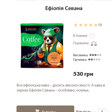
Кава купаж (Арабiкi/Робусти)
Ефіопія Севана
Кава Робуста
Кава без кофеїну
(9)
Кава органічна
В бажане
Порівняти
Кава дегустаційні набори
Кислинка
Кава фермерська
Гірчинка
Кава свіжого обсмажування
530 грн
Кава в зернах 1000 грам
Вся ефіопська кава – досить високої якості. А кава в
зернах Ефіопія Севана – особливо, оскільк..