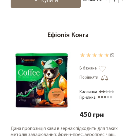
Купити
Кількість:
Ефіопія Конга
(5)
В бажане
Порівняти
Кислинка
Гірчинка
450 грн
Дана пропозиція кави в зернах підходить для таких
методів заварювання: френч-прес, аеропрес, чаш..