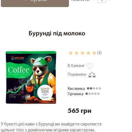
Бурунді під молоко
(3)
В бажане
Порівняти
Кислинка
Гірчинка
565 грн
У букеті цієї кави з Бурунді ви знайдете сирописте
щільне тіло з домінуючим ягідним характером..