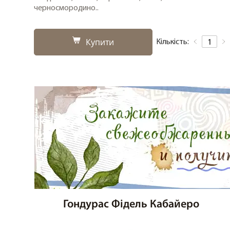
черносмородино..
Купити
Кількість:
Гондурас Фідель Кабайеро