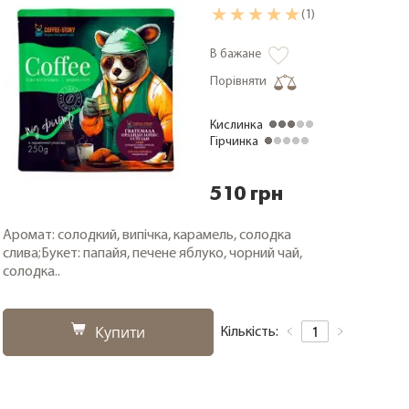
(1)
В бажане
Порівняти
Кислинка
Гірчинка
510 грн
Аромат: солодкий, випічка, карамель, солодка
слива;Букет: папайя, печене яблуко, чорний чай,
солодка..
Купити
Кількість: