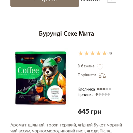
Бурунді Сехе Мита
(4)
В бажане
Порівняти
Кислинка
Гірчинка
645 грн
Аромат: щільний, трохи терпкий, ягідний;Букет: чорний
чай ассам, чорносмородиновий лист, ягоди;Після..