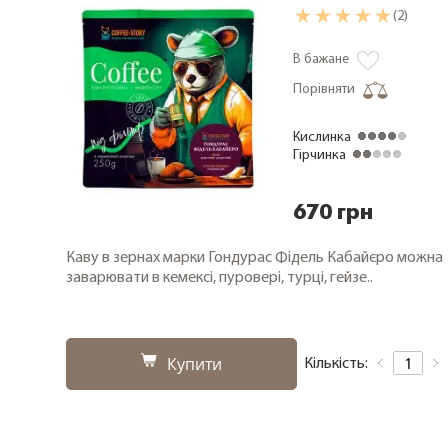
(2)
В бажане
Порівняти
Кислинка
Гірчинка
670 грн
Каву в зернах марки Гондурас Фідель Кабайєро можна
заварювати в кемексі, пуровері, турці, гейзе..
Купити
Кількість: