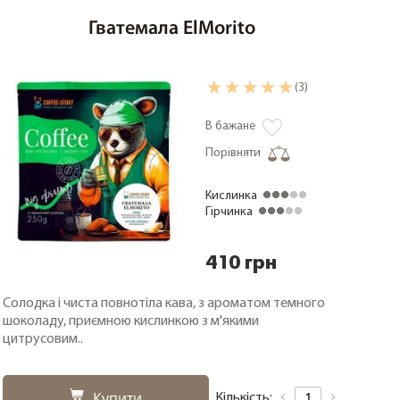
Гватемала ElMorito
(3)
В бажане
Порівняти
Кислинка
Гірчинка
410 грн
Солодка і чиста повнотіла кава, з ароматом темного
шоколаду, приємною кислинкою з м'якими
цитрусовим..
Купити
Кількість: