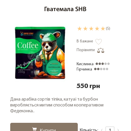
Гватемала SHB
(5)
В бажане
Порівняти
Кислинка
Гірчинка
550 грн
Дана арабіка сортів тіпіка, катуаї та бурбон
виробляється митим способом кооперативом
Федеконка..
Купити
Кількість: