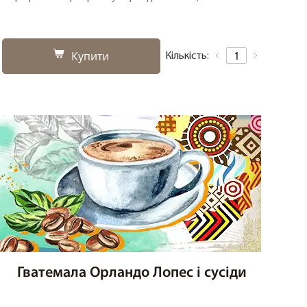
Купити
Кількість:
Гватемала Орландо Лопес і сусіди