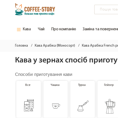
Чай
Про компанію
Заміна та повернен
Кава
Вся кава
Зелений чай
Головна
Кава Арабiка (Моносорт)
Кава Арабіка French p
Кава тижня
Чорний чай
Кава у зернах спосіб приготу
Нова кава/кава вiд Шефа
Способи приготування кави
Кава зі знижкою
Все
Чашка
Турка
Гейзер
Кава з бочки
Кава елітна
Кава Арабiка (Моносорт)