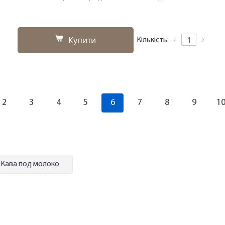
Купити
Кількість:
2
3
4
5
6
7
8
9
1
Кава под молоко