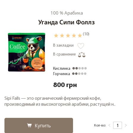
100 % Арабика
Уганда Сипи Фоллз
+38 (068) 48 27 286
RU
|
UA
(10)
В закладки
В сравнение
Кислинка
Горчинка
800 грн
Sipi Falls — это органический фермерский кофе,
производимый из высокогорной арабики, растущей н..
Купить
Кол-во: