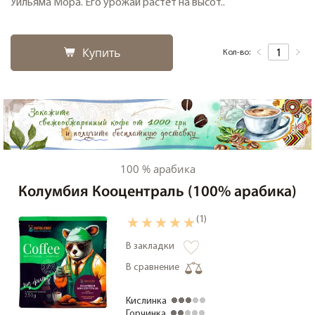
Уильяма Мора. Его урожай растёт на высот..
Купить
Кол-во:
100 % арабика
Колумбия Кооцентраль (100% арабика)
(1)
В закладки
В сравнение
Кислинка
Горчинка