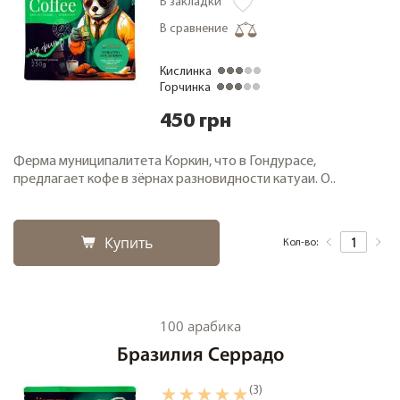
В закладки
В сравнение
Кислинка
Горчинка
450 грн
Ферма муниципалитета Коркин, что в Гондурасе,
предлагает кофе в зёрнах разновидности катуаи. О..
Купить
Кол-во:
100 арабика
Бразилия Серрадо
(3)