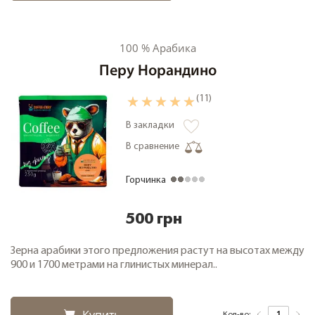
100 % Арабика
Перу Норандино
(11)
В закладки
В сравнение
Горчинка
500 грн
Зерна арабики этого предложения растут на высотах между
900 и 1700 метрами на глинистых минерал..
Кол-во: