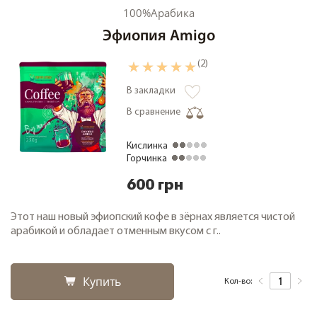
100%Арабика
Кофе дегустационные наборы
Эфиопия Amigo
Кофе фермерский
Кофе свежей обжарки
(2)
Кофе в зернах 1000 грамм
В закладки
Чай
В сравнение
Зеленый чай
Кислинка
Черный чай
Горчинка
О компании
600 грн
Замена и возврат товара
Этот наш новый эфиопский кофе в зёрнах является чистой
Сотрудничество
арабикой и обладает отменным вкусом с г..
Оплата и доставка
Акции
Купить
Кол-во:
Статьи