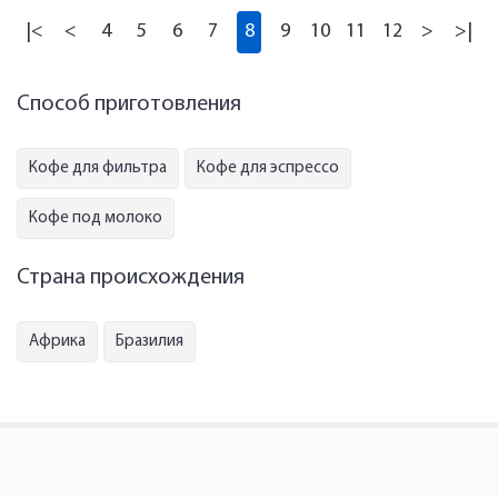
|<
<
4
5
6
7
8
9
10
11
12
>
>|
Способ приготовления
Кофе для фильтра
Кофе для эспрессо
Кофе под молоко
Страна происхождения
Африка
Бразилия