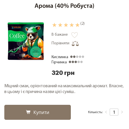
Арома (40% Робуста)
Кава дегустаційні набори
Кава фермерська
(2)
Кава свіжого обсмажування
Кава в зернах 1000 грам
В бажане
Чай
Порівняти
Зелений чай
Кислинка
Чорний чай
Гірчинка
Про компанію
320 грн
Заміна та повернення товару
Міцний смак, орієнтований на максимальний аромат. Власне,
Співпраця
в цьому і є причина назви цієї суміш..
Оплата і доставка
Акції
Купити
Кількість:
Cтатті