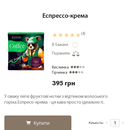
Еспрессо-крема
(4)
В бажане
Порівняти
Кислинка
Гірчинка
395 грн
У смаку легкі фруктові нотки з відтінком волоського
горіха.Еспресо-крема - ця кава просто ідеально п..
Купити
Кількість: