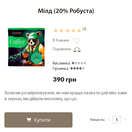
Мілд (20% Робуста)
+38 (068) 48 27 286
RU
|
UA
(9)
В бажане
Порівняти
Кислинка
Гірчинка
390 грн
Коли ми розмірковували, як нам краще назвати цей мікс кави
в зернах, ми дійшли висновку, що це..
Купити
Кількість: