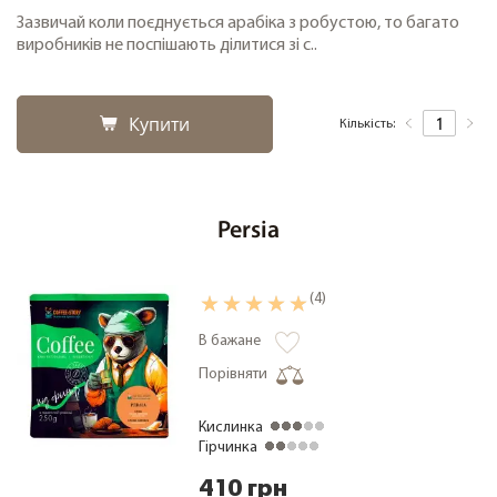
Зазвичай коли поєднується арабіка з робустою, то багато
виробників не поспішають ділитися зі с..
Купити
Кількість:
Persia
(4)
В бажане
Порівняти
Кислинка
Гірчинка
410 грн