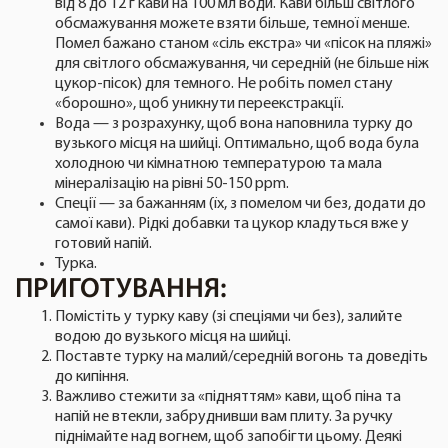
від 8 до 12 г кави на 100 мл води. Кави більш світлого
обсмажування можете взяти більше, темної менше.
Помел бажано станом «сіль екстра» чи «пісок на пляжі»
для світлого обсмажування, чи середній (не більше ніж
цукор-пісок) для темного. Не робіть помел стану
«борошно», щоб уникнути переекстракції.
Вода — з розрахунку, щоб вона наповнила турку до
вузького місця на шийці. Оптимально, щоб вода була
холодною чи кімнатною температурою та мала
мінералізацію на рівні 50-150 ppm.
Спеції — за бажанням (їх, з помелом чи без, додати до
самої кави). Рідкі добавки та цукор кладуться вже у
готовий напій.
Турка.
ПРИГОТУВАННЯ:
Помістіть у турку каву (зі спеціями чи без), залийте
водою до вузького місця на шийці.
Поставте турку на малий/середній вогонь та доведіть
до кипіння.
Важливо стежити за «підняттям» кави, щоб піна та
напій не втекли, забруднивши вам плиту. За ручку
піднімайте над вогнем, щоб запобігти цьому. Деякі