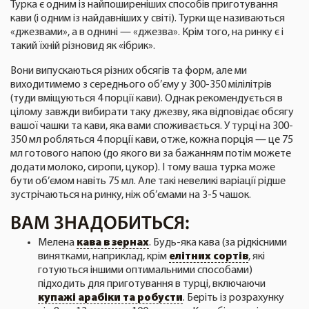
Турка є одним із найпоширеніших способів приготування
кави (і одним із найдавніших у світі). Турки ще називаються
«джезвами», а в однині — «джезва». Крім того, на ринку є і
такий їхній різновид як «ібрик».
Вони випускаються різних обсягів та форм, але ми
виходитимемо з середнього об’єму у 300-350 мілілітрів
(туди вміщуються 4 порції кави). Однак рекомендується в
цілому завжди вибирати таку джезву, яка відповідає обсягу
вашої чашки та кави, яка вами споживається. У турці на 300-
350 мл робляться 4 порції кави, отже, кожна порція — це 75
мл готового напою (до якого ви за бажанням потім можете
додати молоко, сиропи, цукор). І тому ваша турка може
бути об’ємом навіть 75 мл. Але такі невеликі варіації рідше
зустрічаються на ринку, ніж об’ємами на 3-5 чашок.
ВАМ ЗНАДОБИТЬСЯ:
Мелена
кава в зернах
. Будь-яка кава (за рідкісними
винятками, наприклад, крім
елітних сортів
, які
готуються іншими оптимальними способами)
підходить для приготування в турці, включаючи
купажі арабіки та робусти
. Беріть із розрахунку