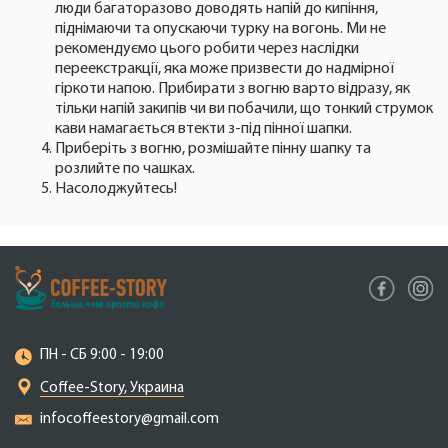
люди багаторазово доводять напій до кипіння,
піднімаючи та опускаючи турку на вогонь. Ми не
рекомендуємо цього робити через наслідки
переекстракції, яка може призвести до надмірної
гіркоти напою. Прибирати з вогню варто відразу, як
тільки напій закипів чи ви побачили, що тонкий струмок
кави намагається втекти з-під пінної шапки.
Приберіть з вогню, розмішайте пінну шапку та
розлийте по чашках.
Насолоджуйтесь!
ПН - СБ 9:00 - 19:00
Coffee-Story, Украина
infocoffeestory@gmail.com