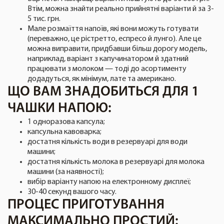
Втім, можна знайти реально прийнятні варіанти й за 3-
5 тис. грн.
Мале розмаїття напоїв, які вони можуть готувати
(переважно, це рістретто, еспресо й лунго). Але це
можна виправити, придбавши більш дорогу модель,
наприклад, варіант з капучинатором й здатний
працювати з молоком — тоді до асортименту
додадуться, як мінімум, лате та американо.
ЩО ВАМ ЗНАДОБИТЬСЯ ДЛЯ 1
ЧАШКИ НАПОЮ:
1 одноразова капсула;
капсульна кавоварка;
достатня кількість води в резервуарі для води
машини;
достатня кількість молока в резервуарі для молока
машини (за наявності);
вибір варіанту напою на електронному дисплеї;
30-40 секунд вашого часу.
ПРОЦЕС ПРИГОТУВАННЯ
МАКСИМАЛЬНО ПРОСТИЙ: