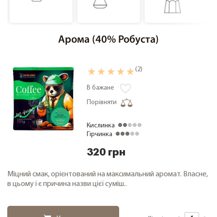
Кава дегустаційні набори
Кава фермерська
Арома (40% Робуста)
Кава свіжого обсмажування
Кава в зернах 1000 грам
(2)
Чай
Зелений чай
В бажане
Чорний чай
Порівняти
Про компанію
Кислинка
Гірчинка
Заміна та повернення товару
Співпраця
320 грн
Оплата і доставка
Міцний смак, орієнтований на максимальний аромат. Власне,
Акції
в цьому і є причина назви цієї суміш..
Cтатті