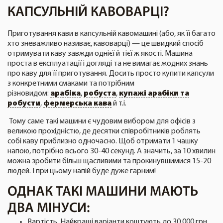
КАПСУЛЬНІЙ КАВОВАРЦІ?
Приготування кави в капсульній кавомашині (або, як її багато
хто зневажливо називає, кавоварці) — це швидкий спосіб
отримувати каву завжди однієї й тієї ж якості. Машина
проста в експлуатації і догляді та не вимагає жодних знань
про каву для її приготування. Досить просто купити капсули
з конкретними смаками та потрібним
різновидом:
арабіка
,
робуста
,
купажі арабіки та
робусти
,
фермерська кава
й т.і.
Тому саме такі машини є чудовим вибором для офісів з
великою прохідністю, де десятки співробітників роблять
собі каву приблизно одночасно. Щоб отримати 1 чашку
напою, потрібно всього 30-40 секунд. А значить, за 10 хвилин
можна зробити більш щасливими та прокинувшимися 15-20
людей. І при цьому напій буде дуже гарним!
ОДНАК ТАКІ МАШИНИ МАЮТЬ
ДВА МІНУСИ:
Вартість. Найкращі варіанти коштують до 30 000 грн.