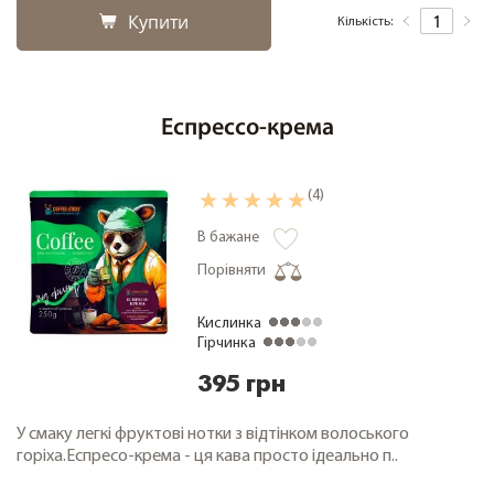
Купити
Кількість:
Еспрессо-крема
(4)
В бажане
Порівняти
Кислинка
Гірчинка
395 грн
У смаку легкі фруктові нотки з відтінком волоського
горіха.Еспресо-крема - ця кава просто ідеально п..