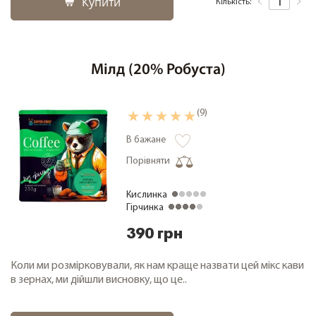
Купити
Кількість:
+38 (068) 48 27 286
RU
|
UA
Мілд (20% Робуста)
(9)
В бажане
Порівняти
Кислинка
Гірчинка
390 грн
Коли ми розмірковували, як нам краще назвати цей мікс кави
в зернах, ми дійшли висновку, що це..