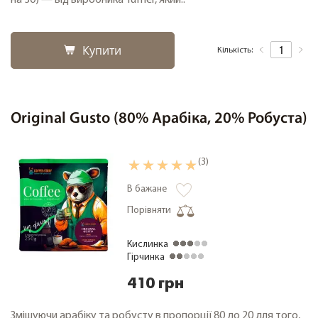
на 30) — від виробника Tuffler, який..
Купити
Кількість:
Original Gusto (80% Арабіка, 20% Робуста)
(3)
В бажане
Порівняти
Кислинка
Гірчинка
410 грн
Змішуючи арабіку та робусту в пропорції 80 до 20 для того,