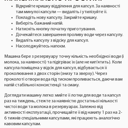
Відкрийте кришку відділення для капсул. За наявності
там минулої капсули — видаліть і утилізуйте її.
Покладіть нову капсулу. Закрийте кришку.
Виберіть бажаний напій.
Натисніть кнопку початку приготування.
Дочекайтеся завершення проливу води через капсулу.
Видаліть капсулу з відсіку для капсул.
Насолоджуйтесь напоєм.
Машина бере з резервуару точну кількість необхідної води (і
молока, за наявності) та підігріває їх (але не кип’ятить). Коли
капсула поміщена у відсік для капсул, відбувається її
проколювання з двох сторін (знизу та зверху). Через
проколоті отвори вода під тиском проливається, даючи вам
напій стабільної консистенції та смаку.
Доглядати машину легко: мийте її лотки для води та капсул
раз на тиждень, стежте за наявністю достатньої кількості
чистої води та молока в резервуарах. Залежно від
активності експлуатації, прочищайте її від накипу 1 раз на 2-
6 тижнів спеціальними капсулами, які працюють аналогічно
кавовим капсулам.